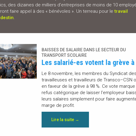
ics, des dizaines de milliers d’entreprises de moins de 10 employ
ront faire appel à des « bénévoles ». Un terreau pour le
travail
destin
.
BAISSES DE SALAIRE DANS LE SECTEUR DU
TRANSPORT SCOLAIRE
Les salarié-es votent la grève à
Le 8 novembre, les membres du Syndicat de
travailleuses et travailleurs de Transco–CSN 
en faveur de la grève à 98 %. Ce vote marque 
refus catégorique de laisser l’employeur bais
leurs salaires simplement pour faire augment
marge de profit.
Lire la suite →