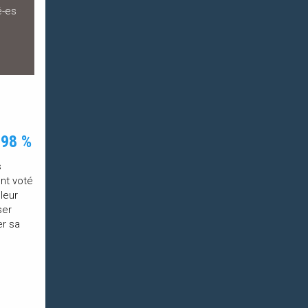
é-es
 98 %
s
ont voté
leur
ser
er sa