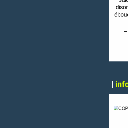
diso
éboue
— 
|
inf