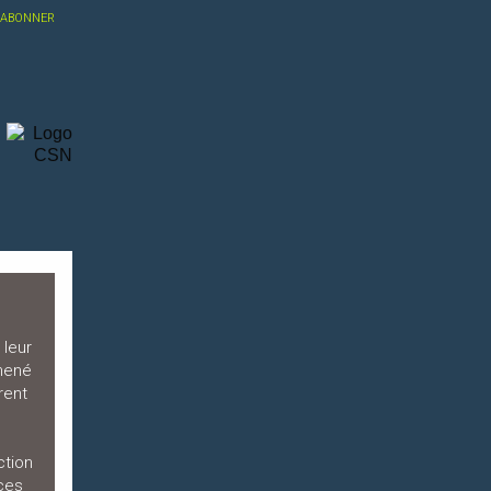
SABONNER
 leur
lmené
rent
u
ction
ces