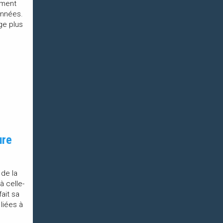
ement
onnées.
ge plus
ure
 de la
 celle-
ait sa
liées à