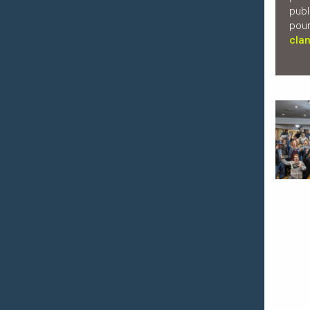
publ
pour
clan