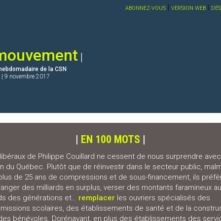
|
|
ABONNEZ-VOUS
VERSION WEB
DÉ
mouvement
|
e hebdomadaire de la CSN
|
9 novembre 2017
|
EN 100 MOTS
|
libéraux de Philippe Couillard ne cessent de nous surprendre avec
on du Québec. Plutôt que de réinvestir dans le secteur public, ma
plus de 25 ans de compressions et de sous-financement, ils préfè
anger des milliards en surplus, verser des montants faramineux a
ds des générations et…
remplacer
les ouvriers spécialisés des
issions scolaires, des établissements de santé et de la constru
des bénévoles. Dorénavant, en plus des établissements des servi