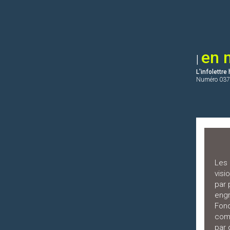
en 
|
L'infolettr
Numéro
037
Les 
visi
par 
engr
Fon
comm
par 