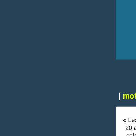
|
mot
« Le
20 a
sal