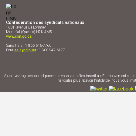
Confédération des syndicats nationaux
1601, avenue De Lorimier
Montréal (Québec) H2K 4M5
www.csn.qc.ca
Sans frais : 1 866 646-7760
Pour
se syndiquer
: 1 800 947-6177
Vous avez reçu ce courriel parce que vous vous êtes inscrit à « En mouvement », l'inf
ne voulez plus recevoir l'infolettre, nous vous in